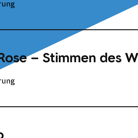
rung
Rose – Stimmen des W
rung
o