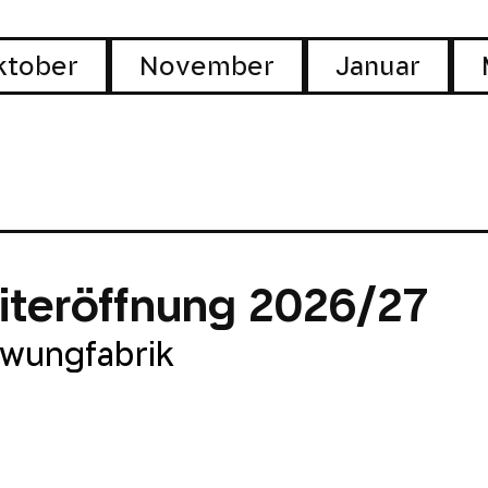
ktober
November
Januar
eiteröffnung 2026/27
hwungfabrik