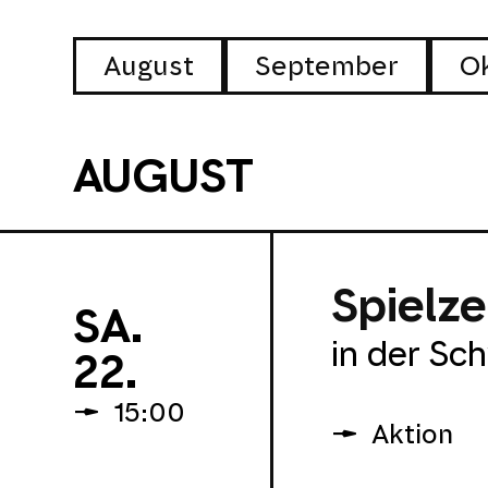
August
September
O
AUGUST
Spielz
SA.
in der Sc
22.
15:00
Aktion