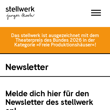
Zum
Zum
Zur
Hauptmenü
Inhalt
Fusszeile
springen
springen
Das stellwerk ist ausgezeichnet mit dem
Theaterpreis des Bundes 2026 in der
Kategorie »Freie Produktionshäuser«!
Newsletter
Melde dich hier für den
Newsletter des stellwerk