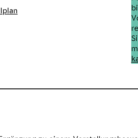
b
lplan
V
r
S
m
k