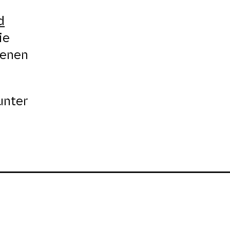
d
ie
denen
unter