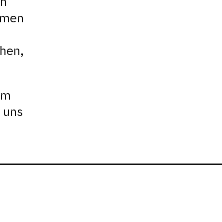
ch
emen
chen,
em
 uns