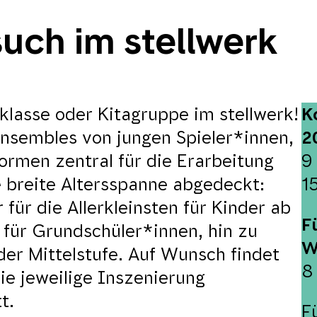
uch im stellwerk
klasse oder Kitagruppe im stellwerk!
K
nsembles von jungen Spieler*innen,
2
Formen zentral für die Erarbeitung
9
ne breite Altersspanne abgedeckt:
1
ür die Allerkleinsten für Kinder ab
F
 für Grundschüler*innen, hin zu
W
er Mittelstufe. Auf Wunsch findet
8
die jeweilige Inszenierung
t.
F