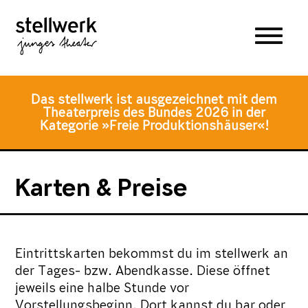
Zum
Zum
Zur
Hauptmenü
Inhalt
Fusszeile
springen
springen
Das stellwerk ist ausgezeichnet mit dem
Theaterpreis des Bundes 2026 in der
Kategorie »Freie Produktionshäuser«!
Karten & Preise
Eintrittskarten bekommst du im stellwerk an
der Tages- bzw. Abendkasse. Diese öffnet
jeweils eine halbe Stunde vor
Vorstellungsbeginn. Dort kannst du bar oder