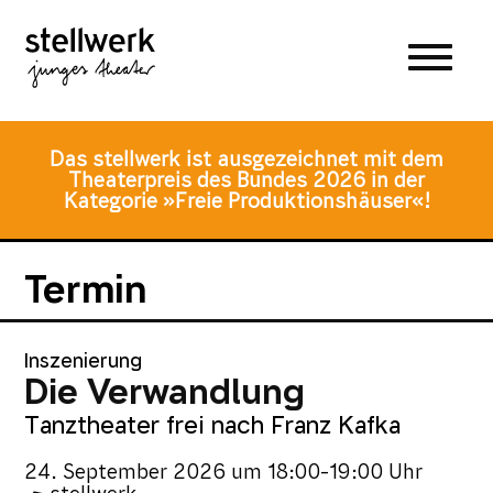
Zum
Zum
Zur
Hauptmenü
Inhalt
Fusszeile
springen
springen
Das stellwerk ist ausgezeichnet mit dem
Theaterpreis des Bundes 2026 in der
Kategorie »Freie Produktionshäuser«!
Termin
Inszenierung
Die Verwandlung
Tanztheater frei nach Franz Kafka
24. September 2026
um
18:00-19:00 Uhr