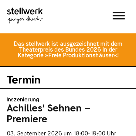
Zum
Zum
Zur
Hauptmenü
Inhalt
Fusszeile
springen
springen
Das stellwerk ist ausgezeichnet mit dem
Theaterpreis des Bundes 2026 in der
Kategorie »Freie Produktionshäuser«!
Termin
Inszenierung
Achilles‘ Sehnen –
Premiere
03. September 2026
um
18:00-19:00 Uhr