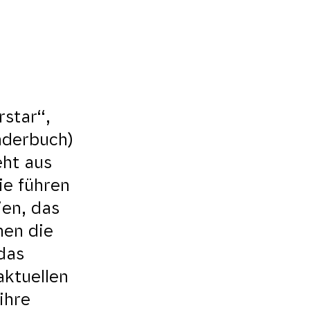
rstar“,
nderbuch)
ht aus
ie führen
ien, das
nen die
das
aktuellen
ihre