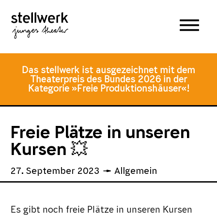
Zum
Zum
Zur
Hauptmenü
Inhalt
Fusszeile
springen
springen
Das stellwerk ist ausgezeichnet mit dem
Theaterpreis des Bundes 2026 in der
Kategorie »Freie Produktionshäuser«!
Freie Plätze in unseren
Kursen 💥
27. September 2023
Allgemein
Es gibt noch freie Plätze in unseren Kursen