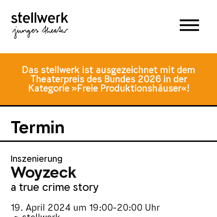
Zum
Zum
Zur
Hauptmenü
Inhalt
Fusszeile
springen
springen
Das stellwerk ist ausgezeichnet mit dem
Theaterpreis des Bundes 2026 in der
Kategorie »Freie Produktionshäuser«!
Termin
Inszenierung
Woyzeck
a true crime story
19. April 2024
um
19:00-20:00 Uhr