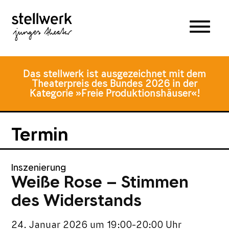
Zum
Zum
Zur
Hauptmenü
Inhalt
Fusszeile
springen
springen
Das stellwerk ist ausgezeichnet mit dem
Theaterpreis des Bundes 2026 in der
Kategorie »Freie Produktionshäuser«!
Termin
Inszenierung
Weiße Rose – Stimmen
des Widerstands
24. Januar 2026
um
19:00-20:00 Uhr