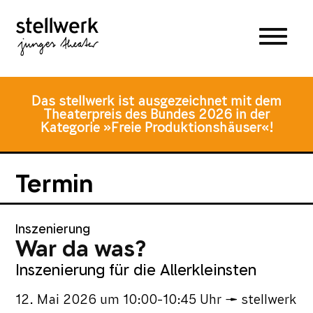
Zum
Zum
Zur
Hauptmenü
Inhalt
Fusszeile
springen
springen
Das stellwerk ist ausgezeichnet mit dem
Theaterpreis des Bundes 2026 in der
Kategorie »Freie Produktionshäuser«!
Termin
Inszenierung
War da was?
Inszenierung für die Allerkleinsten
12. Mai 2026
um
10:00-10:45 Uhr
stellwerk