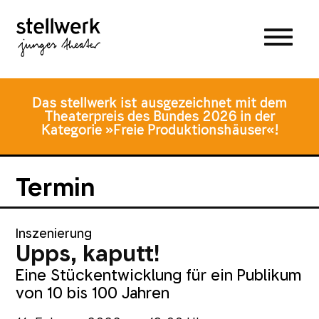
Zum
Zum
Zur
Hauptmenü
Inhalt
Fusszeile
springen
springen
Das stellwerk ist ausgezeichnet mit dem
Theaterpreis des Bundes 2026 in der
Kategorie »Freie Produktionshäuser«!
Termin
Inszenierung
Upps, kaputt!
Eine Stückentwicklung für ein Publikum
von 10 bis 100 Jahren