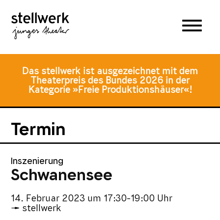
Zum
Zum
Zur
Hauptmenü
Inhalt
Fusszeile
springen
springen
Das stellwerk ist ausgezeichnet mit dem
Theaterpreis des Bundes 2026 in der
Kategorie »Freie Produktionshäuser«!
Termin
Inszenierung
Schwanensee
14. Februar 2023
um
17:30-19:00 Uhr
stellwerk