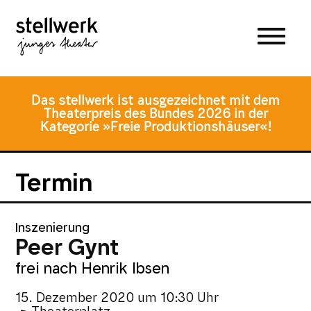
Zum
Zum
Zur
Hauptmenü
Inhalt
Fusszeile
springen
springen
Das stellwerk ist ausgezeichnet mit dem
Theaterpreis des Bundes 2026 in der
Kategorie »Freie Produktionshäuser«!
Termin
Inszenierung
Peer Gynt
frei nach Henrik Ibsen
15. Dezember 2020
um
10:30 Uhr