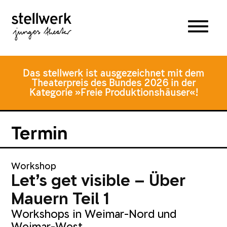
Zum
Zum
Zur
Hauptmenü
Inhalt
Fusszeile
springen
springen
Das stellwerk ist ausgezeichnet mit dem
Theaterpreis des Bundes 2026 in der
Kategorie »Freie Produktionshäuser«!
Termin
Workshop
Let’s get visible – Über
Mauern Teil 1
Workshops in Weimar-Nord und
Weimar-West