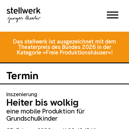
Zum
Zum
Zur
Hauptmenü
Inhalt
Fusszeile
springen
springen
Das stellwerk ist ausgezeichnet mit dem
Theaterpreis des Bundes 2026 in der
Kategorie »Freie Produktionshäuser«!
Termin
Inszenierung
Heiter bis wolkig
eine mobile Produktion für
Grundschulkinder