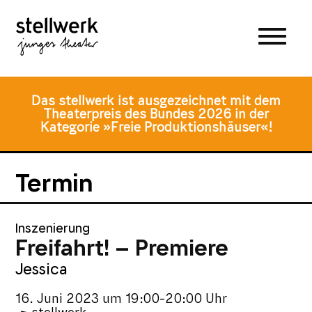
Zum
Zum
Zur
Hauptmenü
Inhalt
Fusszeile
springen
springen
Das stellwerk ist ausgezeichnet mit dem
Theaterpreis des Bundes 2026 in der
Kategorie »Freie Produktionshäuser«!
Termin
Inszenierung
Freifahrt! – Premiere
Jessica
16. Juni 2023
um
19:00-20:00 Uhr