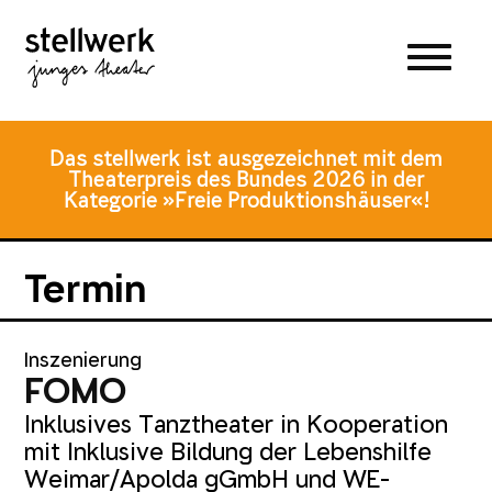
Zum
Zum
Zur
Hauptmenü
Inhalt
Fusszeile
springen
springen
Das stellwerk ist ausgezeichnet mit dem
Theaterpreis des Bundes 2026 in der
Kategorie »Freie Produktionshäuser«!
Termin
Inszenierung
FOMO
Inklusives Tanztheater in Kooperation
mit Inklusive Bildung der Lebenshilfe
Weimar/Apolda gGmbH und WE-