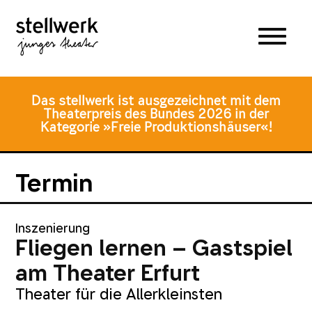
Zum
Zum
Zur
Hauptmenü
Inhalt
Fusszeile
springen
springen
Das stellwerk ist ausgezeichnet mit dem
Theaterpreis des Bundes 2026 in der
Kategorie »Freie Produktionshäuser«!
Termin
Inszenierung
Fliegen lernen – Gastspiel
am Theater Erfurt
Theater für die Allerkleinsten