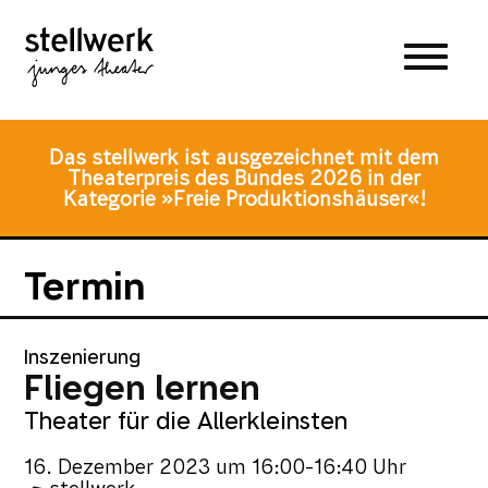
Zum
Zum
Zur
Hauptmenü
Inhalt
Fusszeile
springen
springen
Das stellwerk ist ausgezeichnet mit dem
Theaterpreis des Bundes 2026 in der
Kategorie »Freie Produktionshäuser«!
Termin
Inszenierung
Fliegen lernen
Theater für die Allerkleinsten
16. Dezember 2023
um
16:00-16:40 Uhr