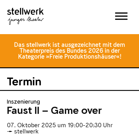
Zum
Zum
Zur
Hauptmenü
Inhalt
Fusszeile
springen
springen
Das stellwerk ist ausgezeichnet mit dem
Theaterpreis des Bundes 2026 in der
Kategorie »Freie Produktionshäuser«!
Termin
Inszenierung
Faust II – Game over
07. Oktober 2025
um
19:00-20:30 Uhr
stellwerk