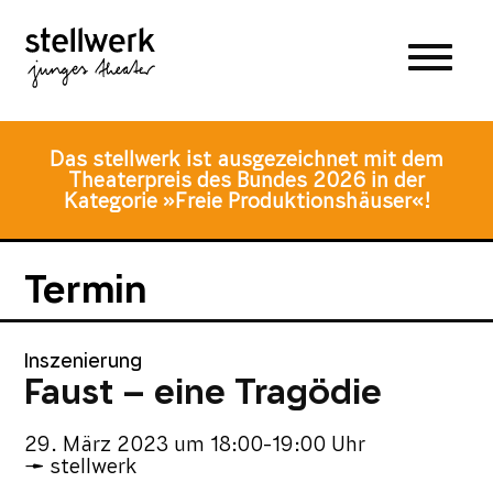
Zum
Zum
Zur
Hauptmenü
Inhalt
Fusszeile
springen
springen
Das stellwerk ist ausgezeichnet mit dem
Theaterpreis des Bundes 2026 in der
Kategorie »Freie Produktionshäuser«!
Termin
Inszenierung
Faust – eine Tragödie
29. März 2023
um
18:00-19:00 Uhr
stellwerk