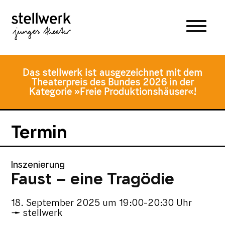
Zum
Zum
Zur
Hauptmenü
Inhalt
Fusszeile
springen
springen
Das stellwerk ist ausgezeichnet mit dem
Theaterpreis des Bundes 2026 in der
Kategorie »Freie Produktionshäuser«!
Termin
Inszenierung
Faust – eine Tragödie
18. September 2025
um
19:00-20:30 Uhr
stellwerk