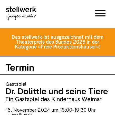
Zum
Zum
Zur
Hauptmenü
Inhalt
Fusszeile
springen
springen
Das stellwerk ist ausgezeichnet mit dem
Theaterpreis des Bundes 2026 in der
Kategorie »Freie Produktionshäuser«!
Termin
Gastspiel
Dr. Dolittle und seine Tiere
Ein Gastspiel des Kinderhaus Weimar
15. November 2024
um
18:00-19:30 Uhr