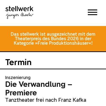
Zum
Zum
Zur
Hauptmenü
Inhalt
Fusszeile
springen
springen
Das stellwerk ist ausgezeichnet mit dem
Theaterpreis des Bundes 2026 in der
Kategorie »Freie Produktionshäuser«!
Termin
Inszenierung
Die Verwandlung –
Premiere
Tanztheater frei nach Franz Kafka