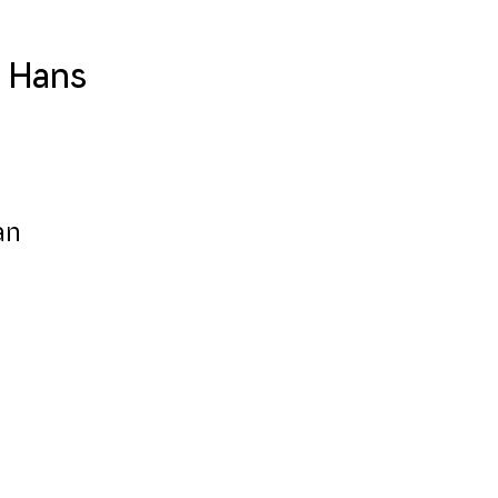
 Hans
an