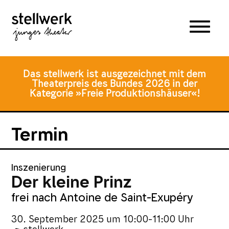
Zum
Zum
Zur
Hauptmenü
Inhalt
Fusszeile
springen
springen
Das stellwerk ist ausgezeichnet mit dem
Theaterpreis des Bundes 2026 in der
Kategorie »Freie Produktionshäuser«!
Termin
Inszenierung
Der kleine Prinz
frei nach Antoine de Saint-Exupéry
30. September 2025
um
10:00-11:00 Uhr