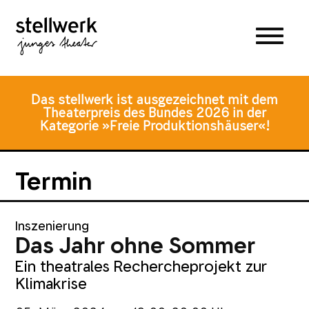
Zum
Zum
Zur
Hauptmenü
Inhalt
Fusszeile
springen
springen
Das stellwerk ist ausgezeichnet mit dem
Theaterpreis des Bundes 2026 in der
Kategorie »Freie Produktionshäuser«!
Termin
Inszenierung
Das Jahr ohne Sommer
Ein theatrales Rechercheprojekt zur
Klimakrise