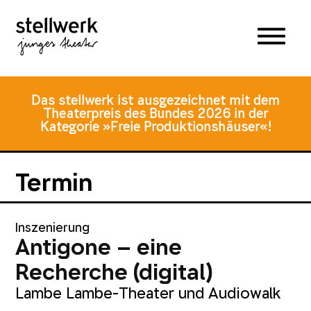
Zum
Zum
Zur
Hauptmenü
Inhalt
Fusszeile
springen
springen
Das stellwerk ist ausgezeichnet mit dem
Theaterpreis des Bundes 2026 in der
Kategorie »Freie Produktionshäuser«!
Termin
Inszenierung
Antigone – eine
Recherche (digital)
Lambe Lambe-Theater und Audiowalk