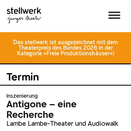
Zum
Zum
Zur
Hauptmenü
Inhalt
Fusszeile
springen
springen
Das stellwerk ist ausgezeichnet mit dem
Theaterpreis des Bundes 2026 in der
Kategorie »Freie Produktionshäuser«!
Termin
Inszenierung
Antigone – eine
Recherche
Lambe Lambe-Theater und Audiowalk