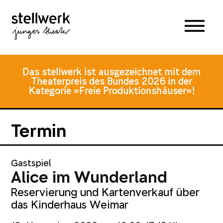
Zum
Zum
Zur
Hauptmenü
Inhalt
Fusszeile
springen
springen
Das stellwerk ist ausgezeichnet mit dem
Theaterpreis des Bundes 2026 in der
Kategorie »Freie Produktionshäuser«!
Termin
Gastspiel
Alice im Wunderland
Reservierung und Kartenverkauf über
das Kinderhaus Weimar