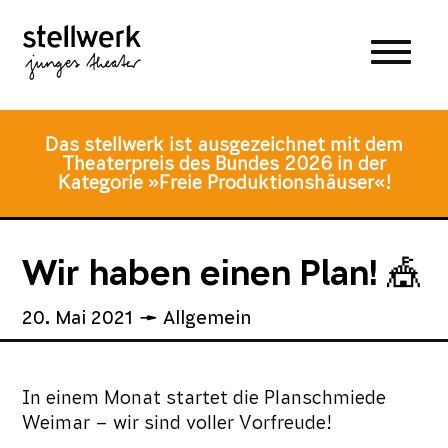
Zum
Zum
Zur
Hauptmenü
Inhalt
Fusszeile
springen
springen
Das stellwerk ist ausgezeichnet mit dem
Theaterpreis des Bundes 2026 in der
Kategorie »Freie Produktionshäuser«!
Wir haben einen Plan! 🎪
20. Mai 2021
Allgemein
In einem Monat startet die Planschmiede
Weimar – wir sind voller Vorfreude!