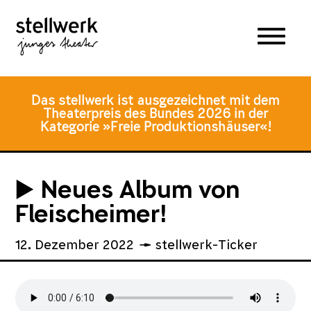
Zum
Zum
Zur
Hauptmenü
Inhalt
Fusszeile
springen
springen
Das stellwerk ist ausgezeichnet mit dem
Theaterpreis des Bundes 2026 in der
Kategorie »Freie Produktionshäuser«!
▶️ Neues Album von
Fleischeimer!
12. Dezember 2022
stellwerk-Ticker