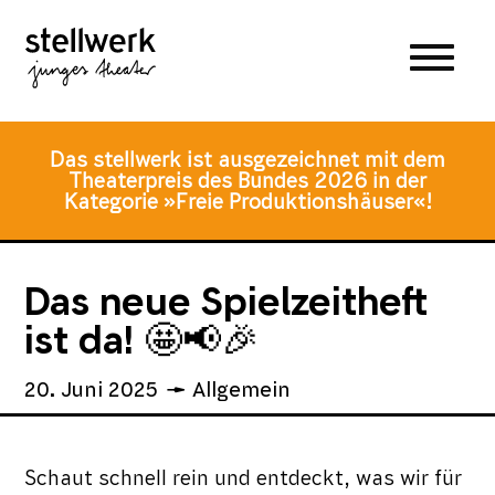
Zum
Zum
Zur
Hauptmenü
Inhalt
Fusszeile
springen
springen
Das stellwerk ist ausgezeichnet mit dem
Theaterpreis des Bundes 2026 in der
Kategorie »Freie Produktionshäuser«!
Das neue Spielzeitheft
ist da! 🤩📢🎉
20. Juni 2025
Allgemein
Schaut schnell rein und entdeckt, was wir für