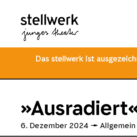
Zum
Zum
Zur
Hauptmenü
Inhalt
Fusszeile
springen
springen
Das stellwerk ist ausgezeic
»Ausradiert
6. Dezember 2024
Allgemein