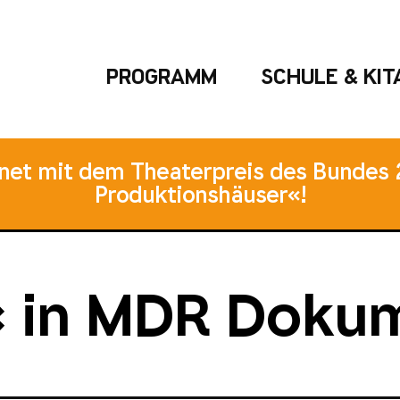
PROGRAMM
SCHULE & KIT
hnet mit dem Theaterpreis des Bundes 
Produktionshäuser«!
« in MDR Doku