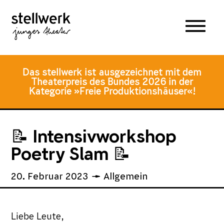
Zum
Zum
Zur
Hauptmenü
Inhalt
Fusszeile
springen
springen
Das stellwerk ist ausgezeichnet mit dem
Theaterpreis des Bundes 2026 in der
Kategorie »Freie Produktionshäuser«!
📝 Intensivworkshop
Poetry Slam 📝
20. Februar 2023
Allgemein
Liebe Leute,