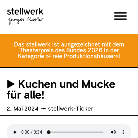
Zum
Zum
Zur
Hauptmenü
Inhalt
Fusszeile
springen
springen
Das stellwerk ist ausgezeichnet mit dem
Theaterpreis des Bundes 2026 in der
Kategorie »Freie Produktionshäuser«!
▶️ Kuchen und Mucke
für alle!
2. Mai 2024
stellwerk-Ticker