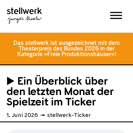
Zum
Zum
Zur
Hauptmenü
Inhalt
Fusszeile
springen
springen
Das stellwerk ist ausgezeichnet mit dem
Theaterpreis des Bundes 2026 in der
Kategorie »Freie Produktionshäuser«!
▶️ Ein Überblick über
den letzten Monat der
Spielzeit ​im Ticker
1. Juni 2026
stellwerk-Ticker